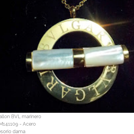
llon BVL marinero
 M141109 - Acero
sorio dama