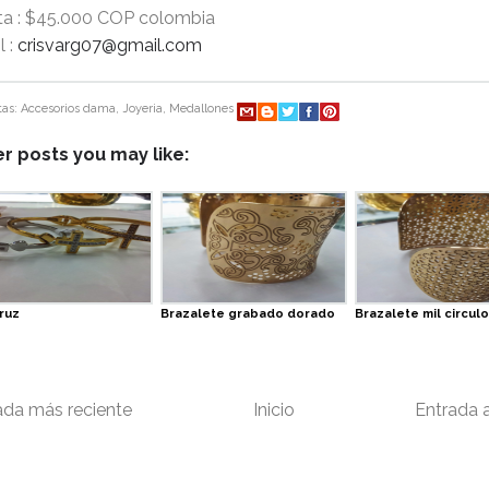
ta : $45.000 COP colombia
l :
crisvarg07@gmail.com
tas:
Accesorios dama
,
Joyeria
,
Medallones
r posts you may like:
ruz
Brazalete grabado dorado
Brazalete mil circulo
ada más reciente
Inicio
Entrada 