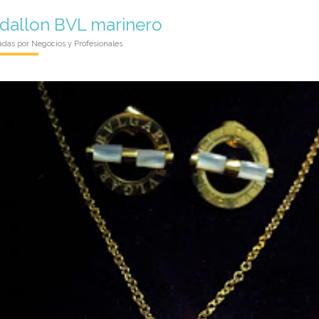
dallon BVL marinero
adas por
Negocios y Profesionales