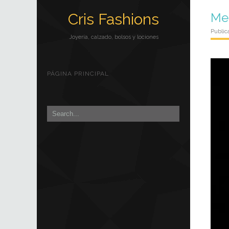
Cris Fashions
Me
Public
Joyería, calzado, bolsos y lociones
PÁGINA PRINCIPAL