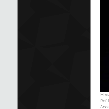
Meda
Ref.
Acce