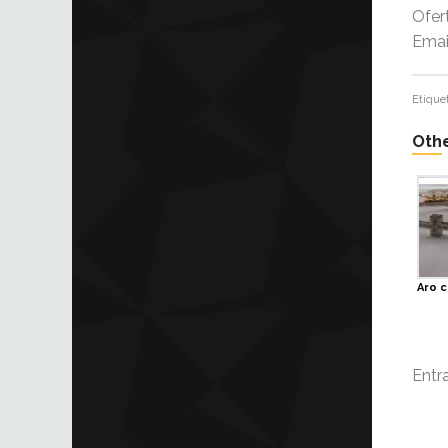
Ofer
Emai
Etique
Othe
Aro c
Entr