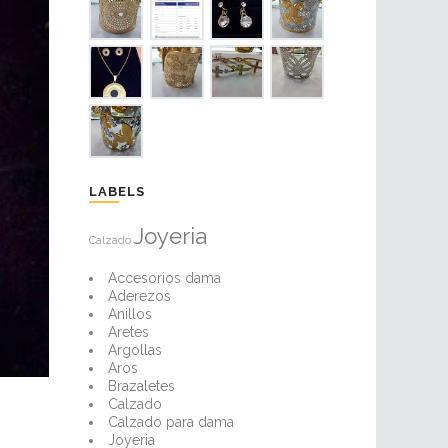
LABELS
Joyeria
Calzado
Accesorios dama
Aderezos
Anillos
Aretes
Argollas
Aros
Brazaletes
Calzado
Calzado para dama
Joyeria