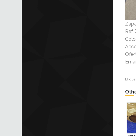
Zapa
Ref.
Colo
Acce
Ofer
Emai
Etique
Othe