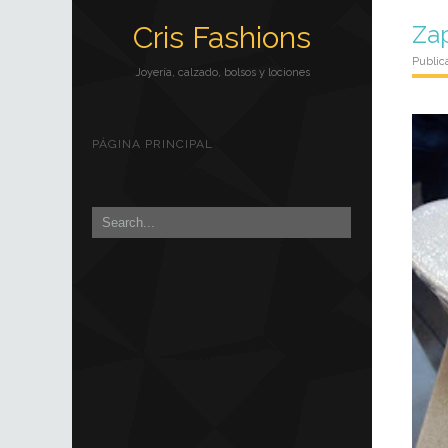
Cris Fashions
Zap
Public
Joyería, calzado, bolsos y lociones
PÁGINA PRINCIPAL