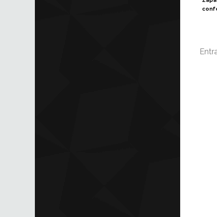
Zapa
conf
Entr