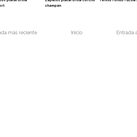
tos plataforma
Zapatos plataforma corcho
Tennis fondo fucsia 
ort
champán
ada más reciente
Inicio
Entrada 