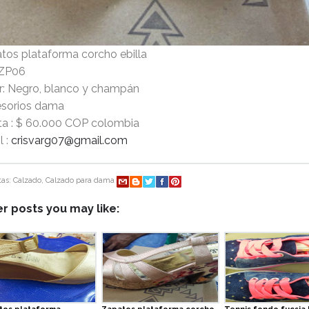
tos plataforma corcho ebilla
 ZP06
r: Negro, blanco y champán
sorios dama
ta : $ 60.000 COP colombia
l :
crisvarg07@gmail.com
tas:
Calzado
,
Calzado para dama
r posts you may like: